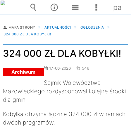
pane
Wyszukiwarka
Narzędzia
Menu
Menu
główne
szczegóło
MAPA STRONY
AKTUALNOŚCI
OGŁOSZENIA
324 000 ZŁ DLA KOBYŁKI!
324 000 ZŁ DLA KOBYŁKI!
17-06-2026
546
Archiwum
Sejmik Województwa
Mazowieckiego rozdysponował kolejne środki
dla gmin.
Kobyłka otrzyma łącznie 324 000 zł w ramach
dwóch programów.