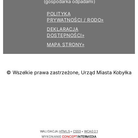
(gospodarka odpadami)
POLITYKA
PRYWATNOŚCI / RODO»
DEKLARACJA
DOSTĘPNOŚCI»
MAPA STRONY»
© Wszelkie prawa zastrzeżone, Urząd Miasta Kobyłka
WALIDACJA:
HTML5
+
CSS3
+
WCAG 2.1
WYKONANIE
CONCEPT
INTERMEDIA