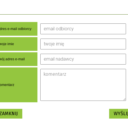
dres e-mail odbiorcy
woje imie
wój adres e-mail
omentarz