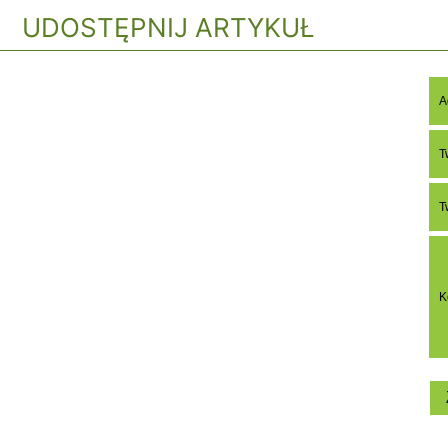
UDOSTĘPNIJ ARTYKUŁ
A
T
T
K