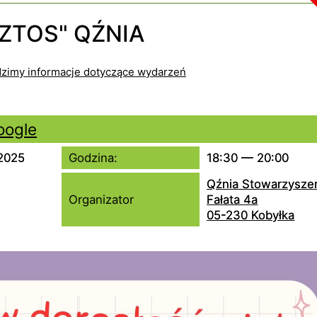
A
- wizyta w Urzędzi
ZTOS" QŹNIA
Szukana fraz
Kate
Trwające w 
oogle
Miej
-2025
Godzina:
18:30 — 20:00
Orga
Qźnia Stowarzysze
Pro
Organizator
Fałata 4a
05-230 Kobyłka