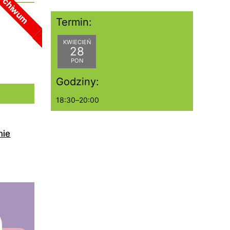
rchiwum
e
a
Termin:
goria
KWIECIEŃ
28
PON
—
zakresie
Godziny:
18:30
–
20:00
sce
nizator
nie
mowane