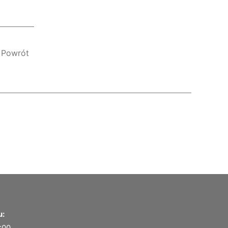
Powrót
u:
8:00