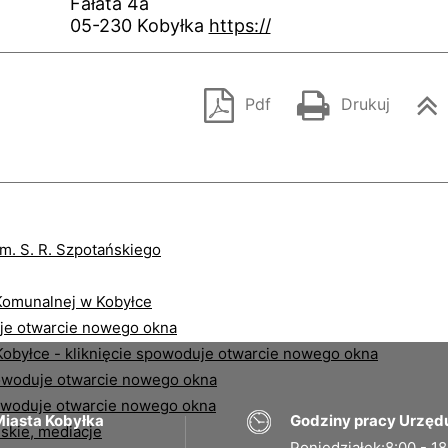
Fałata 4a
05-230 Kobyłka
https://
Pdf
Drukuj
iasta Kobyłka
Godziny pracy Urzęd
Poniedziałek:
8:00 - 1