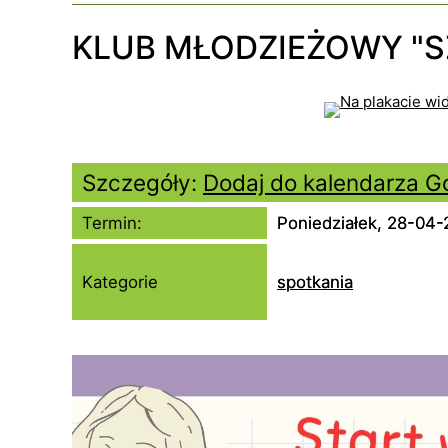
archiwum zakładowego
KLUB MŁODZIEŻOWY "S
Szczegóły:
Dodaj do kalendarza G
Termin:
Poniedziałek, 28-04
Kategorie
spotkania