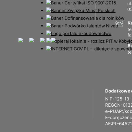
ul
05
K
te
fa
Se
te
Dodatkowe 
NIP: 125-13
REGON: 013
e-PUAP:/kob
E-doręczeni
AE:PL-64521