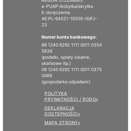
REGON: 013269663
e-PUAP:/kobylka/skrytka
E-doręczenia:
AE:PL-64521-19305-ISIFJ-
23
Numer konta bankowego:
86 1240 6292 1111 0011 0354
5838
(podatki, opłaty lokalne,
skarbowe itp.)
08 1240 6292 1111 0011 0375
0069
(gospodarka odpadami)
POLITYKA
PRYWATNOŚCI / RODO»
DEKLARACJA
DOSTĘPNOŚCI»
MAPA STRONY»