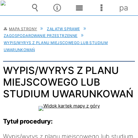
pane
Wyszukiwarka
Narzędzia
Menu
Menu
główne
szczegóło
MAPA STRONY
ZAŁATW SPRAWĘ
ZAGOSPODAROWANIE PRZESTRZENNE
WYPIS/WYRYS Z PLANU MIEJSCOWEGO LUB STUDIUM
UWARUNKOWAŃ
WYPIS/WYRYS Z PLANU
MIEJSCOWEGO LUB
STUDIUM UWARUNKOWAŃ
Tytuł procedury:
Wypis/wyrys z planu miejscowego lub studium