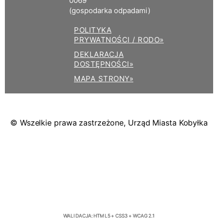
0069
(gospodarka odpadami)
POLITYKA
PRYWATNOŚCI / RODO»
DEKLARACJA
DOSTĘPNOŚCI»
MAPA STRONY»
© Wszelkie prawa zastrzeżone, Urząd Miasta Kobyłka
WALIDACJA:
HTML5
+
CSS3
+
WCAG 2.1