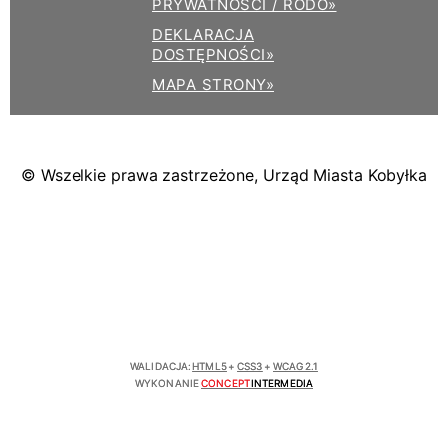
PRYWATNOŚCI / RODO»
DEKLARACJA
DOSTĘPNOŚCI»
MAPA STRONY»
© Wszelkie prawa zastrzeżone, Urząd Miasta Kobyłka
WALIDACJA:
HTML5
+
CSS3
+
WCAG 2.1
WYKONANIE
CONCEPT
INTERMEDIA