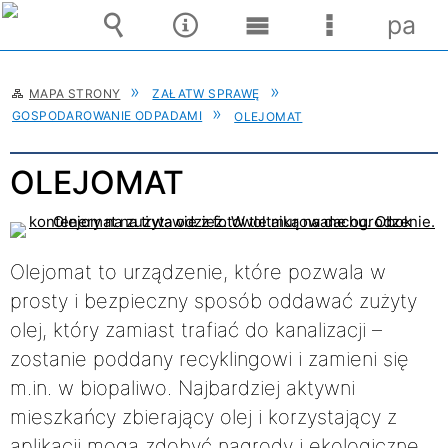
pane
Wyszukiwarka
Narzędzia
Menu
Menu
główne
szczegóło
MAPA STRONY
ZAŁATW SPRAWĘ
GOSPODAROWANIE ODPADAMI
OLEJOMAT
OLEJOMAT
Olejomat to urządzenie, które pozwala w
prosty i bezpieczny sposób oddawać zużyty
olej, który zamiast trafiać do kanalizacji –
zostanie poddany recyklingowi i zamieni się
m.in. w biopaliwo. Najbardziej aktywni
mieszkańcy zbierający olej i korzystający z
aplikacji mogą zdobyć nagrody i ekologiczne