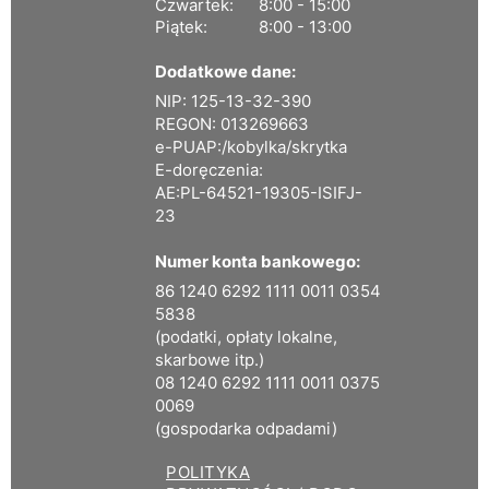
Czwartek:
8:00 - 15:00
Piątek:
8:00 - 13:00
Dodatkowe dane:
NIP: 125-13-32-390
REGON: 013269663
e-PUAP:/kobylka/skrytka
E-doręczenia:
AE:PL-64521-19305-ISIFJ-
23
Numer konta bankowego:
86 1240 6292 1111 0011 0354
5838
(podatki, opłaty lokalne,
skarbowe itp.)
08 1240 6292 1111 0011 0375
0069
(gospodarka odpadami)
POLITYKA