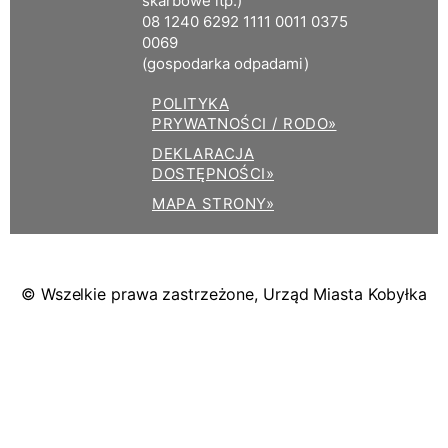
skarbowe itp.)
08 1240 6292 1111 0011 0375
0069
(gospodarka odpadami)
POLITYKA
PRYWATNOŚCI / RODO»
DEKLARACJA
DOSTĘPNOŚCI»
MAPA STRONY»
© Wszelkie prawa zastrzeżone, Urząd Miasta Kobyłka