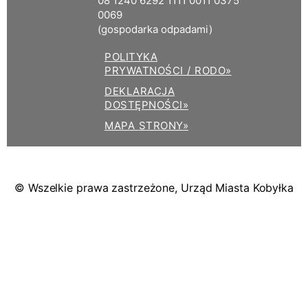
08 1240 6292 1111 0011 0375
0069
(gospodarka odpadami)
POLITYKA
PRYWATNOŚCI / RODO»
DEKLARACJA
DOSTĘPNOŚCI»
MAPA STRONY»
© Wszelkie prawa zastrzeżone, Urząd Miasta Kobyłka