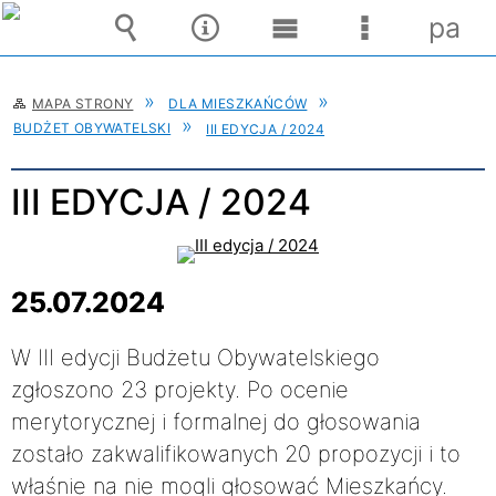
pane
Wyszukiwarka
Narzędzia
Menu
Menu
główne
szczegóło
MAPA STRONY
DLA MIESZKAŃCÓW
BUDŻET OBYWATELSKI
III EDYCJA / 2024
III EDYCJA / 2024
25.07.2024
W III edycji Budżetu Obywatelskiego
zgłoszono 23 projekty. Po ocenie
merytorycznej i formalnej do głosowania
zostało zakwalifikowanych 20 propozycji i to
właśnie na nie mogli głosować Mieszkańcy.